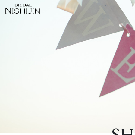
Wedding
Color
結婚
提携
Dress
Dress