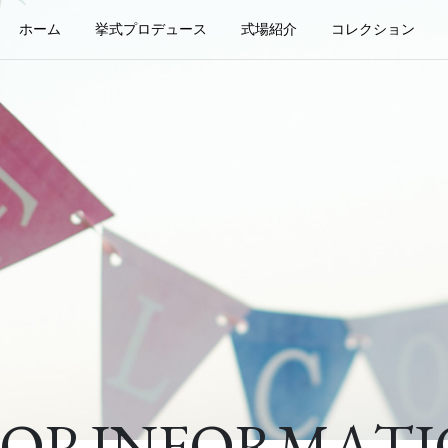
ホーム
挙式プロデュース
式場紹介
コレクション
Furisode
Kimono
Men's
式実例
式場
提携レス
ウェディ
Hakama