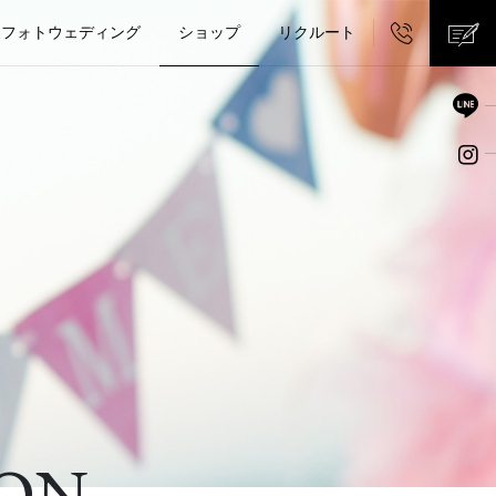
0776-2
フォトウェディング
ショップ
リクルート
Guest
Kid's
トラン・料亭
ングプラン
Kimono