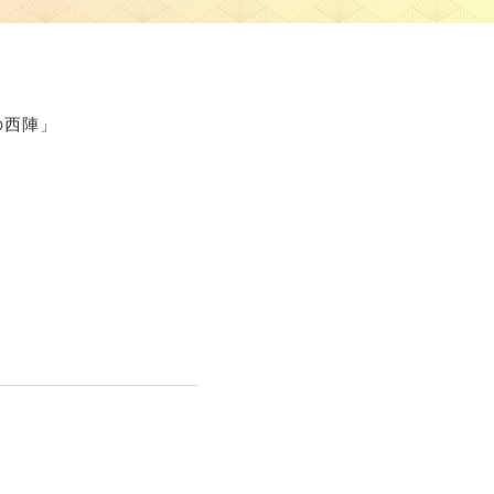
の西陣」
5
トリー4