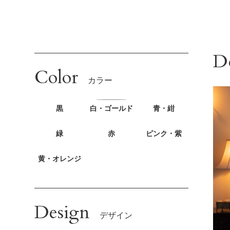
D
Color
カラー
黒
白・ゴールド
青・紺
緑
赤
ピンク・紫
黄・オレンジ
Design
デザイン